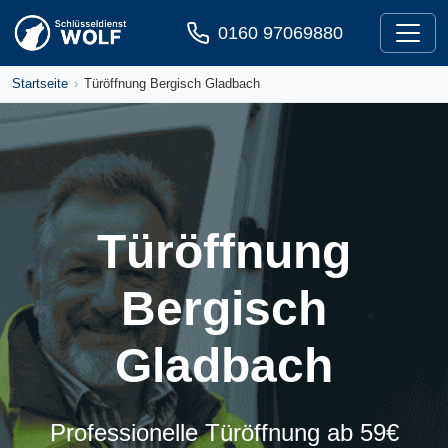
Zum Inhalt springen
0160 97069880
Startseite
Türöffnung Bergisch Gladbach
Türöffnung
Bergisch
Gladbach
Professionelle Türöffnung ab 59€