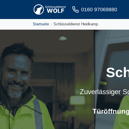
Zum Inhalt springen
0160 97069880
Startseite
Schlüsseldienst Heidkamp
Sch
Zuverlässiger S
Türöffnung