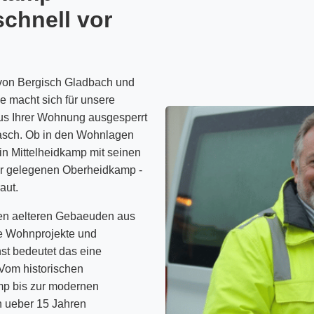
schnell vor
 von Bergisch Gladbach und
he macht sich für unsere
us Ihrer Wohnung ausgesperrt
rasch. Ob in den Wohnlagen
n Mittelheidkamp mit seinen
er gelegenen Oberheidkamp -
aut.
den aelteren Gebaeuden aus
eue Wohnprojekte und
st bedeutet das eine
 Vom historischen
mp bis zur modernen
n ueber 15 Jahren