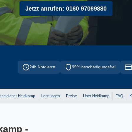
Jetzt anrufen: 0160 97069880
24h Notdienst
95% beschädigungsfrei
sseldienst Heidkamp
Leistungen
Preise
Über Heidkamp
FAQ
K
kamp -